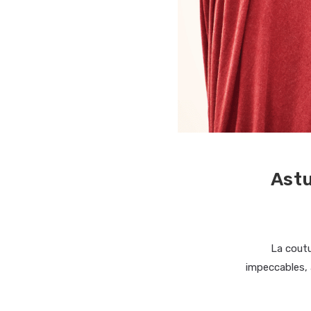
Astu
La coutu
impeccables, a