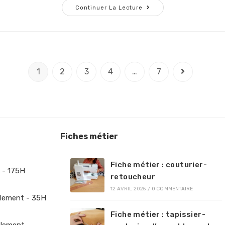
Continuer La Lecture
1
2
3
4
…
7
Fiches métier
Fiche métier : couturier-
 - 175H
retoucheur
12 AVRIL 2025
/
0 COMMENTAIRE
lement - 35H
Fiche métier : tapissier-
blement