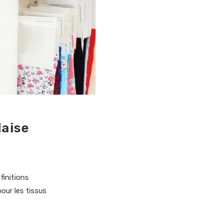
laise
finitions
pour les tissus