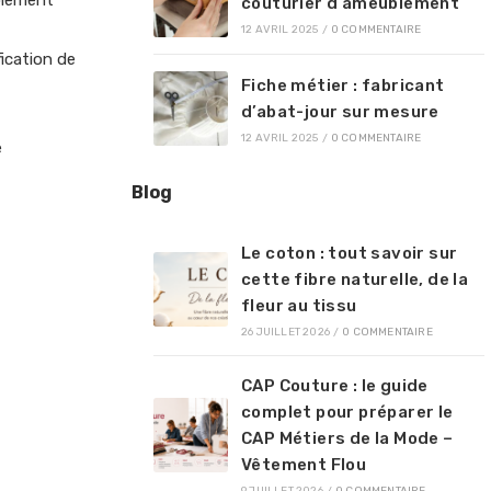
couturier d’ameublement
12 AVRIL 2025
/
0 COMMENTAIRE
fication de
Fiche métier : fabricant
d’abat-jour sur mesure
12 AVRIL 2025
/
0 COMMENTAIRE
e
Blog
Le coton : tout savoir sur
cette fibre naturelle, de la
fleur au tissu
26 JUILLET 2026
/
0 COMMENTAIRE
CAP Couture : le guide
complet pour préparer le
CAP Métiers de la Mode –
Vêtement Flou
9 JUILLET 2026
/
0 COMMENTAIRE