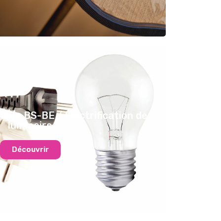
rique BS-BE / Électrification de
luminaire
Découvrir