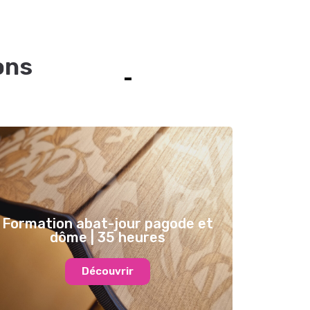
ons
Formation abat-jour pagode et
dôme | 35 heures
Découvrir