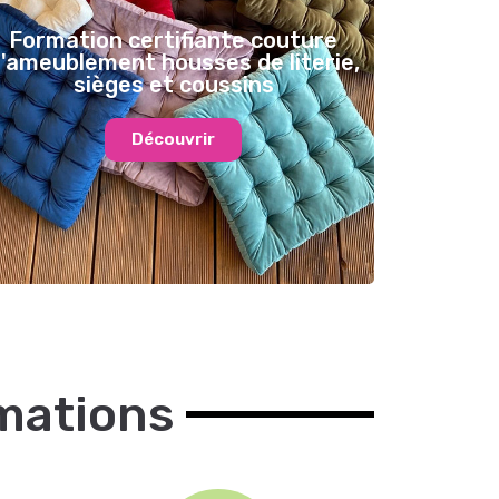
Formation certifiante couture
'ameublement housses de literie,
sièges et coussins
Découvrir
rmations