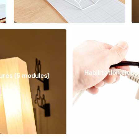
Habilitation élect
ures (5 modules)