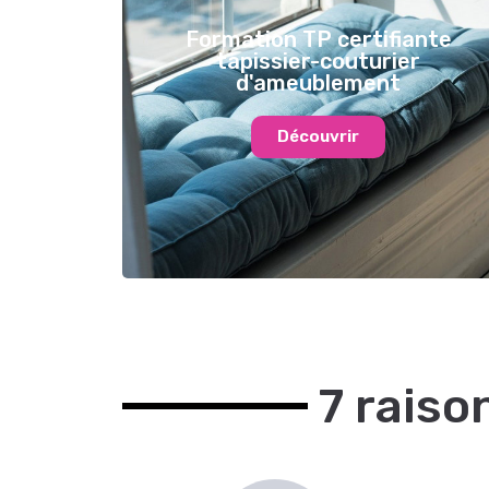
Formation TP certifiante
tapissier-couturier
d'ameublement
Découvrir
7 raiso