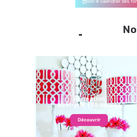
Voir le calendrier des f
No
Formation
abat-jour | 35 heures
Découvrir