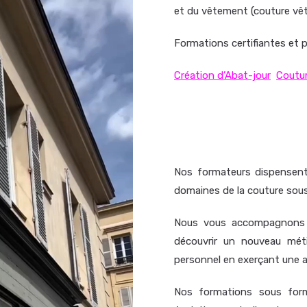
et du vêtement (couture vê
Formations certifiantes et p
Création d’Abat-jour
Coutu
Nos formateurs dispensent 
domaines de la couture sous
Nous vous accompagnons p
découvrir un nouveau mét
personnel en exerçant une a
N
os formations sous fo