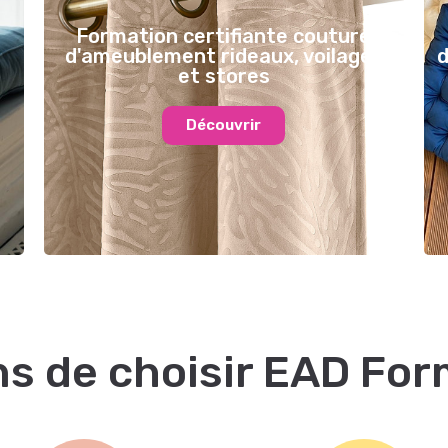
Formation certifiante couture
d'ameublement rideaux, voilages
d
et stores
Découvrir
ns de choisir EAD Fo