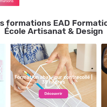
ormations
s formations EAD Formati
École Artisanat & Design
Formation abat-jour contrecollé |
35 heures
Découvrir