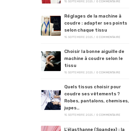
15 SEPTEMBRE 2025
/
0 COMMENTAIRE
Réglages de la machine à
coudre : adapter ses points
selon chaque tissu
15 SEPTEMBRE 2025
/
0 COMMENTAIRE
Choisir la bonne aiguille de
machine à coudre selon le
tissu
15 SEPTEMBRE 2025
/
0 COMMENTAIRE
Quels tissus choisir pour
coudre ses vêtements ?
Robes, pantalons, chemises,
jupes…
15 SEPTEMBRE 2025
/
0 COMMENTAIRE
L’élasthanne (Spandex) : la