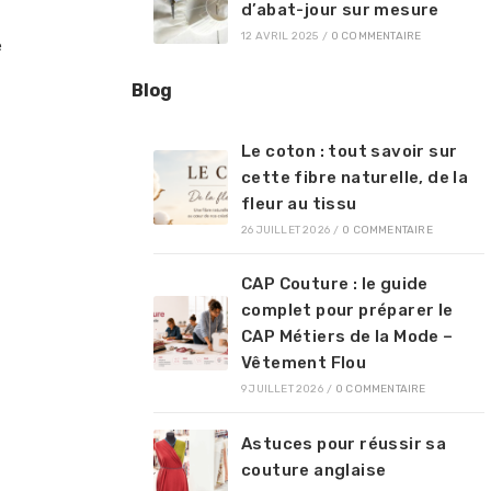
d’abat-jour sur mesure
12 AVRIL 2025
/
0 COMMENTAIRE
e
Blog
Le coton : tout savoir sur
cette fibre naturelle, de la
fleur au tissu
26 JUILLET 2026
/
0 COMMENTAIRE
CAP Couture : le guide
complet pour préparer le
CAP Métiers de la Mode –
Vêtement Flou
9 JUILLET 2026
/
0 COMMENTAIRE
Astuces pour réussir sa
couture anglaise