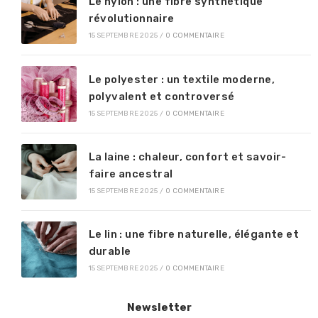
Le nylon : une fibre synthétique
révolutionnaire
15 SEPTEMBRE 2025
/
0 COMMENTAIRE
Le polyester : un textile moderne,
polyvalent et controversé
15 SEPTEMBRE 2025
/
0 COMMENTAIRE
La laine : chaleur, confort et savoir-
faire ancestral
15 SEPTEMBRE 2025
/
0 COMMENTAIRE
Le lin : une fibre naturelle, élégante et
durable
15 SEPTEMBRE 2025
/
0 COMMENTAIRE
Newsletter