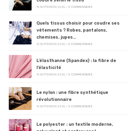
coudre selon le tissu
15 SEPTEMBRE 2025
/
0 COMMENTAIRE
Quels tissus choisir pour coudre ses
vêtements ? Robes, pantalons,
chemises, jupes…
15 SEPTEMBRE 2025
/
0 COMMENTAIRE
L’élasthanne (Spandex) : la fibre de
l’élasticité
15 SEPTEMBRE 2025
/
0 COMMENTAIRE
Le nylon : une fibre synthétique
révolutionnaire
15 SEPTEMBRE 2025
/
0 COMMENTAIRE
Le polyester : un textile moderne,