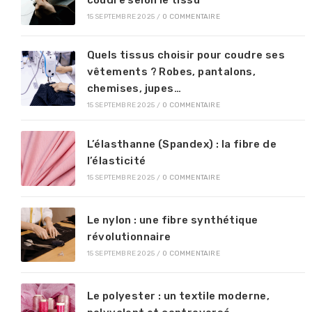
coudre selon le tissu
15 SEPTEMBRE 2025
/
0 COMMENTAIRE
Quels tissus choisir pour coudre ses
vêtements ? Robes, pantalons,
chemises, jupes…
15 SEPTEMBRE 2025
/
0 COMMENTAIRE
L’élasthanne (Spandex) : la fibre de
l’élasticité
15 SEPTEMBRE 2025
/
0 COMMENTAIRE
Le nylon : une fibre synthétique
révolutionnaire
15 SEPTEMBRE 2025
/
0 COMMENTAIRE
Le polyester : un textile moderne,