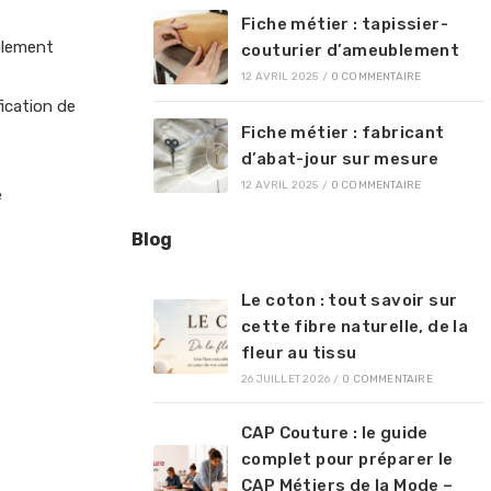
Fiche métier : tapissier-
blement
couturier d’ameublement
12 AVRIL 2025
/
0 COMMENTAIRE
fication de
Fiche métier : fabricant
d’abat-jour sur mesure
12 AVRIL 2025
/
0 COMMENTAIRE
e
Blog
Le coton : tout savoir sur
cette fibre naturelle, de la
fleur au tissu
26 JUILLET 2026
/
0 COMMENTAIRE
CAP Couture : le guide
complet pour préparer le
CAP Métiers de la Mode –