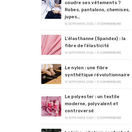
coudre ses vêtements ?
Robes, pantalons, chemises,
jupes…
15 SEPTEMBRE 2025
/
0 COMMENTAIRE
L’élasthanne (Spandex) : la
fibre de l’élasticité
15 SEPTEMBRE 2025
/
0 COMMENTAIRE
Le nylon : une fibre
synthétique révolutionnaire
15 SEPTEMBRE 2025
/
0 COMMENTAIRE
Le polyester : un textile
moderne, polyvalent et
controversé
15 SEPTEMBRE 2025
/
0 COMMENTAIRE