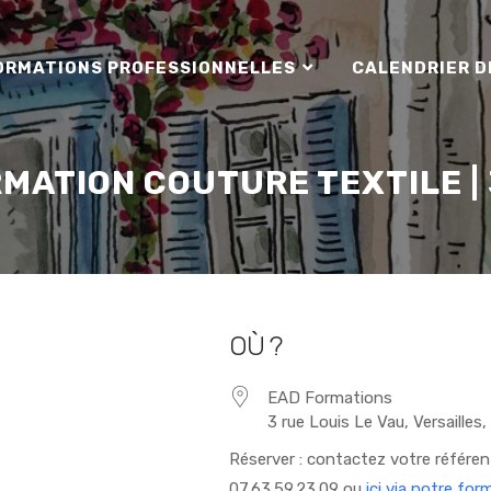
ORMATIONS PROFESSIONNELLES
CALENDRIER D
MATION COUTURE TEXTILE |
OÙ ?
EAD Formations
3 rue Louis Le Vau, Versailles
Réserver : contactez votre référe
07.63.59.23.09 ou
ici via notre for