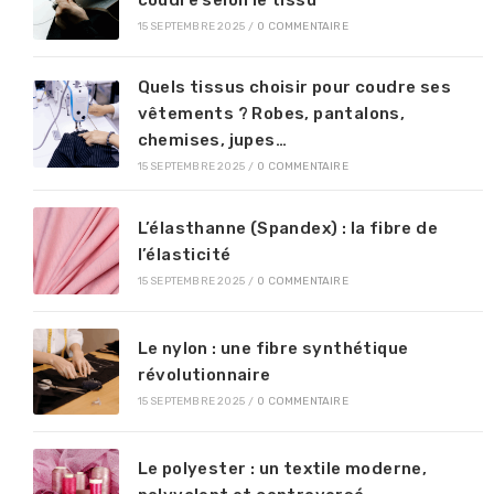
coudre selon le tissu
15 SEPTEMBRE 2025
/
0 COMMENTAIRE
Quels tissus choisir pour coudre ses
vêtements ? Robes, pantalons,
chemises, jupes…
15 SEPTEMBRE 2025
/
0 COMMENTAIRE
L’élasthanne (Spandex) : la fibre de
l’élasticité
15 SEPTEMBRE 2025
/
0 COMMENTAIRE
Le nylon : une fibre synthétique
révolutionnaire
15 SEPTEMBRE 2025
/
0 COMMENTAIRE
Le polyester : un textile moderne,